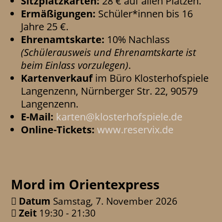
Sitzplatzkarten:
28 € auf allen Plätzen.
Ermäßigungen:
Schüler*innen bis 16
Jahre 25 €.
Ehrenamtskarte:
10% Nachlass
(Schülerausweis und Ehrenamtskarte ist
beim Einlass vorzulegen)
.
Kartenverkauf
im Büro Klosterhofspiele
Langenzenn, Nürnberger Str. 22, 90579
Langenzenn.
E-Mail:
karten@klosterhofspiele.de
Online-Tickets:
www.reservix.de
Mord im Orientexpress
Datum
Samstag, 7. November 2026
Zeit
19:30 - 21:30