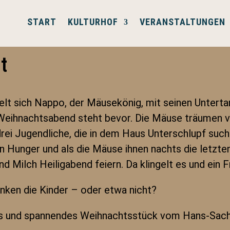
START
KULTURHOF
VERANSTALTUNGEN
t
t sich Nappo, der Mäusekönig, mit seinen Unterta
r Weihnachtsabend steht bevor. Die Mäuse träumen v
drei Jugendliche, die in dem Haus Unterschlupf suche
n Hunger und als die Mäuse ihnen nachts die letzten 
nd Milch Heiligabend feiern. Da klingelt es und ein
nken die Kinder – oder etwa nicht?
es und spannendes Weihnachtsstück vom Hans-Sachs