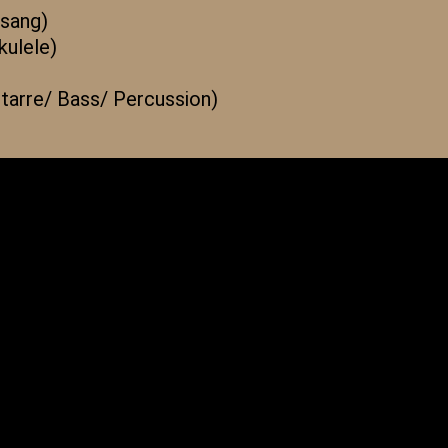
esang)
kulele)
itarre/ Bass/ Percussion)