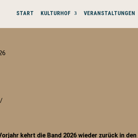
START
KULTURHOF
VERANSTALTUNGEN
26
/
Vorjahr kehrt die Band 2026 wieder zurück in de