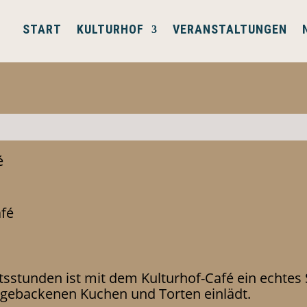
START
KULTURHOF
VERANSTALTUNGEN
é
afé
tsstunden ist mit dem Kulturhof-Café ein echte
tgebackenen Kuchen und Torten einlädt.