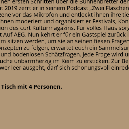
inen ersten Schritten über die Bühnenbretter de
eit 2019 zerrt er in seinem Podcast „Zwei Flasch
ene vor das Mikrofon und entlockt ihnen ihre ti
Bühnen moderiert und organisiert er Festivals, Ko
ion des curt Kulturmagazins. Für volles Haus sorg
t Auf AEG. Nun kehrt er für ein Gastspiel zurück 
um sitzen werden, um sie an seinen fiesen Fragen
nzepten zu folgen, erwartet euch ein Sammelsur
nd bodenlosen Schätzfragen. Jede Frage wird u
rsuche unbarmherzig im Keim zu ersticken. Zur 
 wer leer ausgeht, darf sich schonungsvoll einr
Tisch mit 4 Personen.