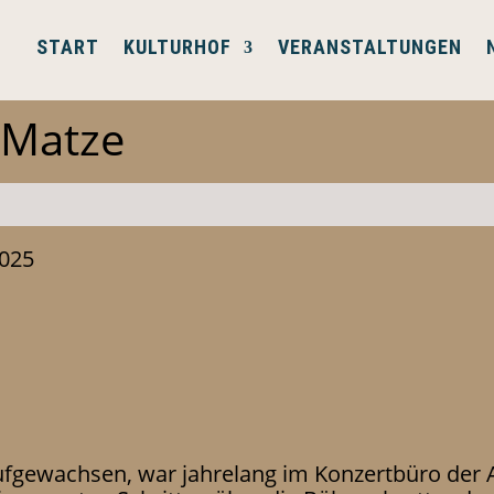
START
KULTURHOF
VERANSTALTUNGEN
 Matze
2025
ufgewachsen, war jahrelang im Konzertbüro der 