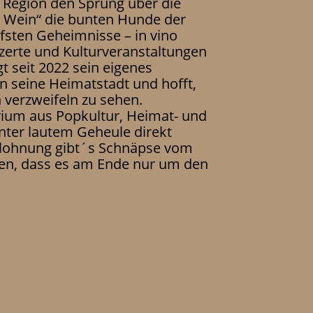
r Region den Sprung über die
en Wein“ die bunten Hunde der
efsten Geheimnisse – in vino
nzerte und Kulturveranstaltungen
t seit 2022 sein eigenes
in seine Heimatstadt und hofft,
 verzweifeln zu sehen.
ium aus Popkultur, Heimat- und
nter lautem Geheule direkt
Belohnung gibt´s Schnäpse vom
eden, dass es am Ende nur um den