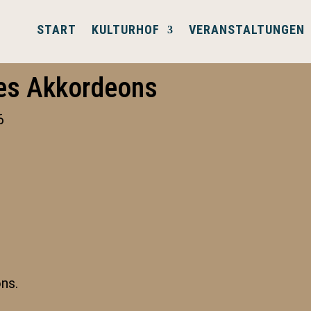
START
KULTURHOF
VERANSTALTUNGEN
des Akkordeons
6
ns.