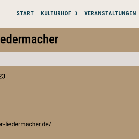
START
KULTURHOF
VERANSTALTUNGEN
Liedermacher
23
er-liedermacher.de/